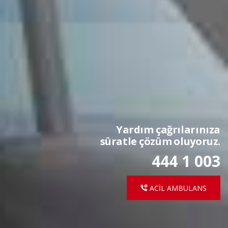
Yardım çağrılarınıza
süratle çözüm oluyoruz.
444 1 003
ACİL AMBULANS